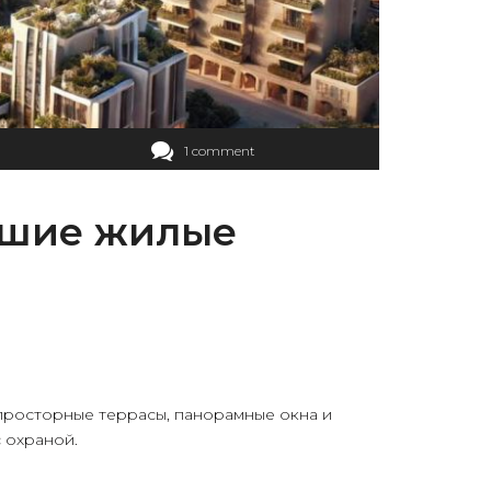
1 comment
учшие жилые
 просторные террасы, панорамные окна и
 охраной.