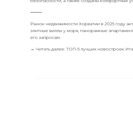
безопасности, а также созданы комфортные ус
⸻
Рынок недвижимости Хорватии в 2025 году ак
элитные виллы у моря, панорамные апартамен
его запросам.
→ Читать далее:
ТОП-5 лучших новостроек Ита