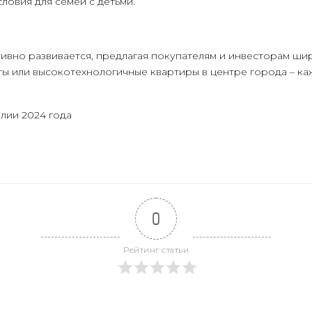
ловия для семей с детьми.
тивно развивается, предлагая покупателям и инвесторам ши
ты или высокотехнологичные квартиры в центре города – к
лии 2024 года
0
Рейтинг статьи