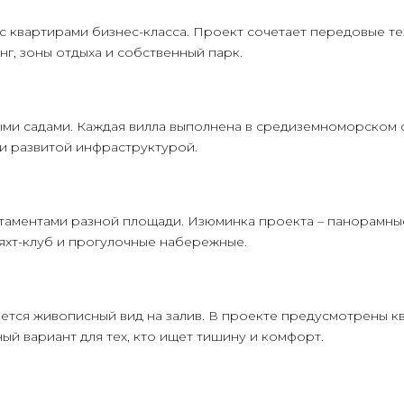
 квартирами бизнес-класса. Проект сочетает передовые те
г, зоны отдыха и собственный парк.
ыми садами. Каждая вилла выполнена в средиземноморском с
 и развитой инфраструктурой.
таментами разной площади. Изюминка проекта – панорамные
 яхт-клуб и прогулочные набережные.
ается живописный вид на залив. В проекте предусмотрены к
ый вариант для тех, кто ищет тишину и комфорт.