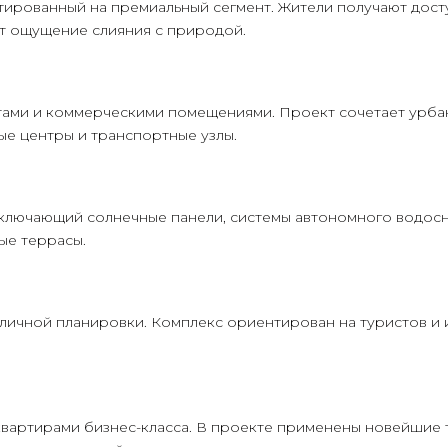
ированный на премиальный сегмент. Жители получают досту
т ощущение слияния с природой.
ами и коммерческими помещениями. Проект сочетает урбан
ые центры и транспортные узлы.
включающий солнечные панели, системы автономного водос
ые террасы.
личной планировки. Комплекс ориентирован на туристов и 
квартирами бизнес-класса. В проекте применены новейшие