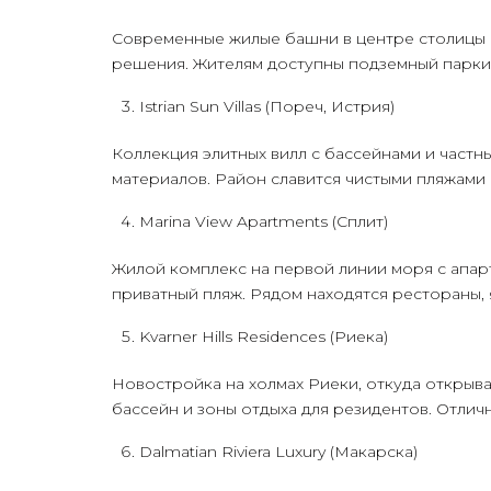
Современные жилые башни в центре столицы с
решения. Жителям доступны подземный паркин
Istrian Sun Villas (Пореч, Истрия)
Коллекция элитных вилл с бассейнами и частн
материалов. Район славится чистыми пляжами
Marina View Apartments (Сплит)
Жилой комплекс на первой линии моря с апар
приватный пляж. Рядом находятся рестораны,
Kvarner Hills Residences (Риека)
Новостройка на холмах Риеки, откуда открыв
бассейн и зоны отдыха для резидентов. Отличн
Dalmatian Riviera Luxury (Макарска)